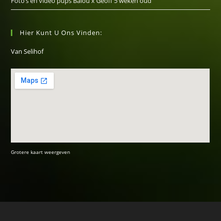
Foto’s en video pups Balou x Geoff 5 weken oud
Hier Kunt U Ons Vinden:
Van Selihof
Grotere kaart weergeven