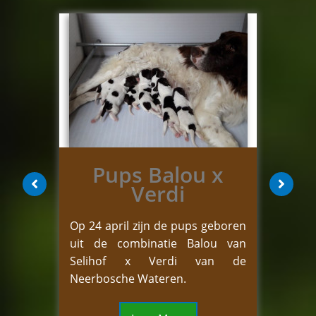
van
Pups Balou x
ff
Verdi
de
oev
Op 24 april zijn de pups geboren
We zi
uit de combinatie Balou van
prac
Selihof x Verdi van de
een n
Neerbosche Wateren.
201
 teef,
Park
gedekt
Seliho
an de