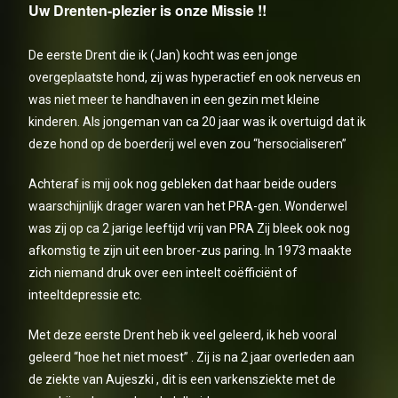
Uw Drenten-plezier is onze Missie !!
De eerste Drent die ik (Jan) kocht was een jonge
overgeplaatste hond, zij was hyperactief en ook nerveus en
was niet meer te handhaven in een gezin met kleine
kinderen. Als jongeman van ca 20 jaar was ik overtuigd dat ik
deze hond op de boerderij wel even zou “hersocialiseren”
Achteraf is mij ook nog gebleken dat haar beide ouders
waarschijnlijk drager waren van het PRA-gen. Wonderwel
was zij op ca 2 jarige leeftijd vrij van PRA Zij bleek ook nog
afkomstig te zijn uit een broer-zus paring. In 1973 maakte
zich niemand druk over een inteelt coëfficiënt of
inteeltdepressie etc.
Met deze eerste Drent heb ik veel geleerd, ik heb vooral
geleerd “hoe het niet moest” . Zij is na 2 jaar overleden aan
de ziekte van Aujeszki , dit is een varkensziekte met de