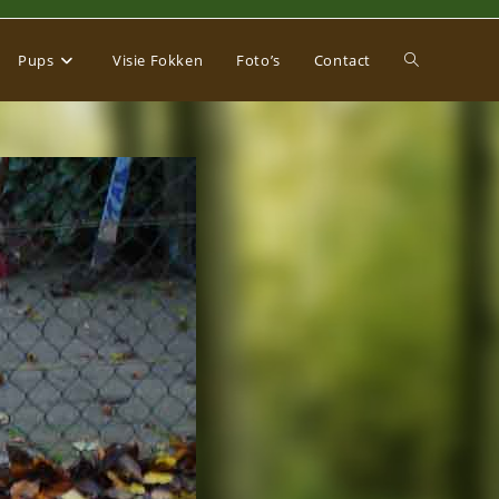
Toggle
Pups
Visie Fokken
Foto’s
Contact
website
zoeken