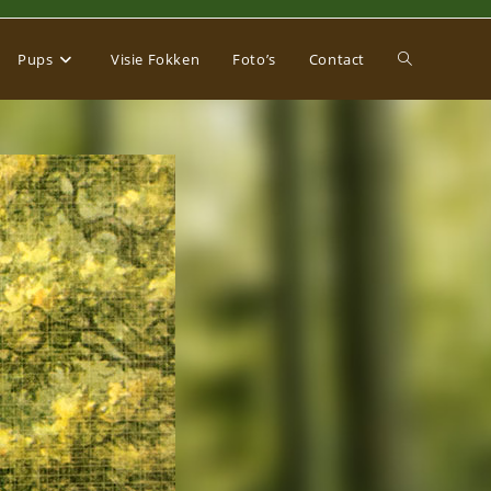
Toggle
Pups
Visie Fokken
Foto’s
Contact
website
zoeken